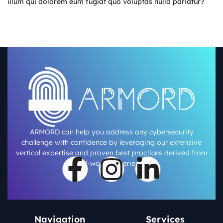
illum qui dolorem eum fugiat quo voluptas nulla pariatur?
ARMORD can help you address any cybersecurity
challenge with confidence by leveraging our extensive
vertical expertise and proven best practices derived from
real-world experience.
Navigation
Services