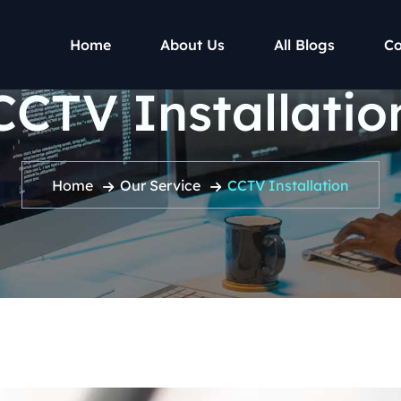
Home
About Us
All Blogs
Co
CCTV Installatio
Home
Our Service
CCTV Installation