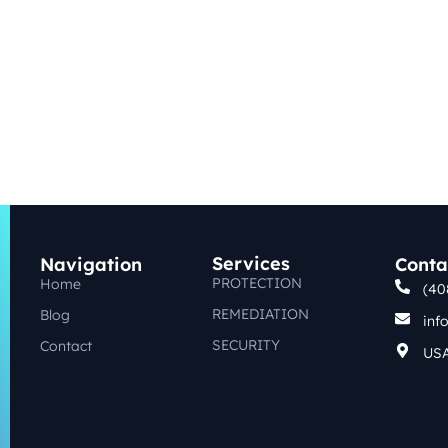
Services
Navigation
Conta
PROTECTION
Home
(40
REMEDIATION
Blog
inf
SECURITY
Contact
US