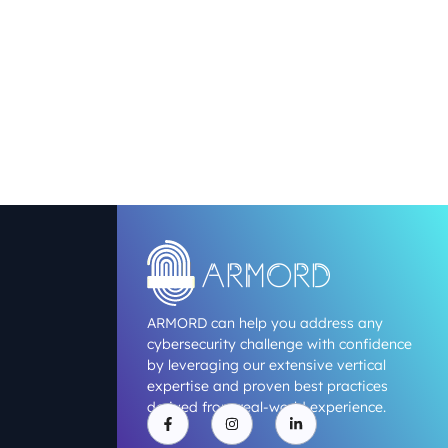
ARMORD can help you address any
cybersecurity challenge with confidence
by leveraging our extensive vertical
expertise and proven best practices
derived from real-world experience.