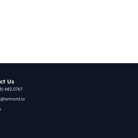
ct Us
8) 682.0767
o@armord.io
A