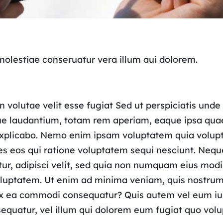
 molestiae conseruatur vera illum aui dolorem.
n volutae velit esse fugiat Sed ut perspiciatis unde 
laudantium, totam rem aperiam, eaque ipsa quae ab
explicabo. Nemo enim ipsam voluptatem quia voluptas
s eos qui ratione voluptatem sequi nesciunt. Nequ
tur, adipisci velit, sed quia non numquam eius modi
uptatem. Ut enim ad minima veniam, quis nostrum 
d ex ea commodi consequatur? Quis autem vel eum iu
sequatur, vel illum qui dolorem eum fugiat quo volu